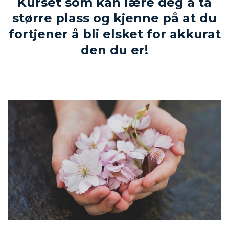
Kurset som kan lære
deg å ta
større plass og kjenne på at du
fortjener å bli
elsket for akkurat
den du er!