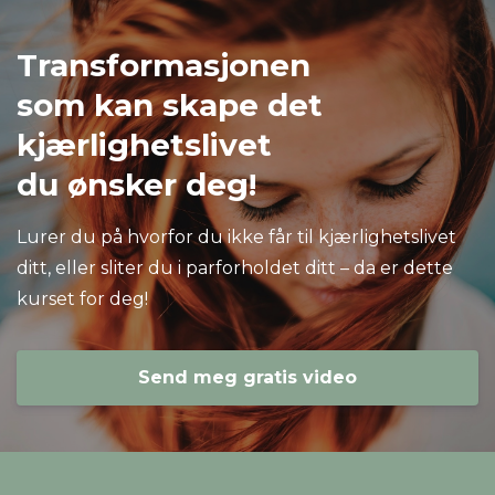
Transformasjonen
som kan skape det
kjærlighetslivet
du ønsker deg!
Lurer du på hvorfor du ikke får til kjærlighetslivet
ditt, eller sliter du i parforholdet ditt – da er dette
kurset for deg!
Send meg gratis video